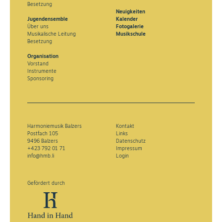
Besetzung
Neuigkeiten
Jugendensemble
Kalender
Über uns
Fotogalerie
Musikalische Leitung
Musikschule
Besetzung
Organisation
Vorstand
Instrumente
Sponsoring
Harmoniemusik Balzers
Kontakt
Postfach 105
Links
9496 Balzers
Datenschutz
+423 792 01 71
Impressum
info@hmb.li
Login
Gefördert durch