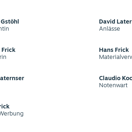
 Gstöhl
David Late
ntin
Anlässe
 Frick
Hans Frick
rin
Materialver
aternser
Claudio Ko
Notenwart
rick
/Werbung