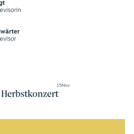
gt
visorin
uwärter
evisor
15
Nov
Herbstkonzert