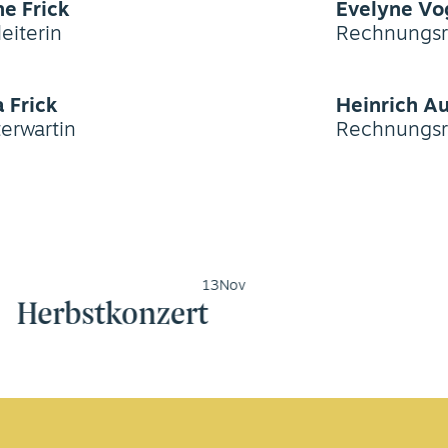
e Frick
Evelyne Vo
eiterin
Rechnungsre
 Frick
Heinrich A
erwartin
Rechnungsr
13
Nov
Herbstkonzert