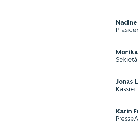
Nadine
Präside
Monika
Sekretä
Jonas L
Kassier
Karin F
Presse