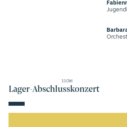
Fabienn
Jugendl
Barbara
Orchest
11
Okt
Lager-Abschlusskonzert
Kalender