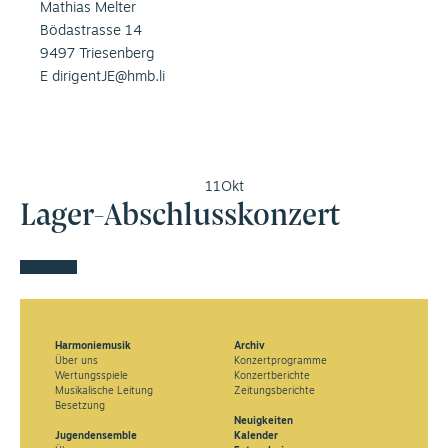
Mathias Melter
Bödastrasse 14
9497 Triesenberg
E
dirigentJE@hmb.li
11
Okt
Lager-Abschlusskonzert
Kalender
Harmoniemusik
Archiv
Über uns
Konzertprogramme
Wertungsspiele
Konzertberichte
Musikalische Leitung
Zeitungsberichte
Besetzung
Neuigkeiten
Jugendensemble
Kalender