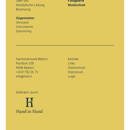
Über uns
Fotogalerie
Musikalische Leitung
Musikschule
Besetzung
Organisation
Vorstand
Instrumente
Sponsoring
Harmoniemusik Balzers
Kontakt
Postfach 105
Links
9496 Balzers
Datenschutz
+423 792 01 71
Impressum
info@hmb.li
Login
Gefördert durch