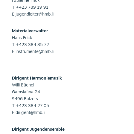
Fabienne Frick
T +423 789 19 91
E
jugendleiter@hmb.li
Materialverwalter
Hans Frick
T +423 384 35 72
E
instrumente@hmb.li
Dirigent Harmoniemusik
Willi Büchel
Gamslafina 24
9496 Balzers
T +423 384 27 05
E
dirigent@hmb.li
Dirigent Jugendensemble