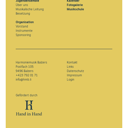
Jugendensemble
Kalender
Über uns
Fotogalerie
Musikalische Leitung
Musikschule
Besetzung
Organisation
Vorstand
Instrumente
Sponsoring
Harmoniemusik Balzers
Kontakt
Postfach 105
Links
9496 Balzers
Datenschutz
+423 792 01 71
Impressum
info@hmb.li
Login
Gefördert durch