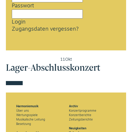
Passwort
Login
Zugangsdaten vergessen?
11
Okt
Lager-Abschlusskonzert
Kalender
Harmoniemusik
Archiv
Über uns
Konzertprogramme
Wertungsspiele
Konzertberichte
Musikalische Leitung
Zeitungsberichte
Besetzung
Neuigkeiten