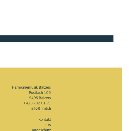
Harmoniemusik Balzers
Postfach 105
9496 Balzers
+423 792 01 71
info@hmb.li
Kontakt
Links
Datenschutz