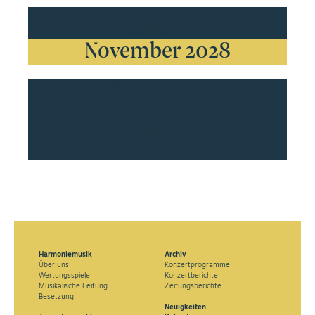
Muttertagskonzert
So
14
11.00H
Gemeindesaal Balzers
November 2028
Herbstkonzert
Fr
10
20.00H
Gemeindesaal Balzers
Herbstkonzert
So
12
17.00H
Gemeindesaal Balzers
mehr
Harmoniemusik
Archiv
Über uns
Konzertprogramme
Wertungsspiele
Konzertberichte
Musikalische Leitung
Zeitungsberichte
Besetzung
Neuigkeiten