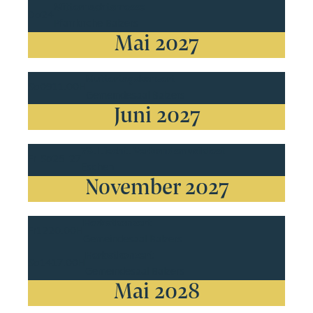
Mitternachtsmesse
Do
24
Pfarrkirche Balzers
Mai 2027
Muttertagskonzert
So
09
11.00H
Gemeindesaal Balzers
Juni 2027
78. Liecht. Verbandsmusikfest
Fr-So
25-27
Eschen
November 2027
Herbstkonzert
Fr
12
20.00H
Gemeindesaal Balzers
Herbstkonzert
So
14
17.00H
Gemeindesaal Balzers
Mai 2028