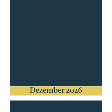
Johan de Meij
– I. Gandalf, the Wizard
– II. Lothlórien (The Elvenwood)
– V. Hobbits
Golden Peak
Thierry Deleruyelle
Kauyumari
Gabriela Ortiz
Armenian Dances (Part 1)
Alfred Reed
Die Harmoniemusik Balzers freut sich auf Ihren Besuch!
Dezember 2026
Vorspielübung Musikschüler:innen
So
06
11.00H
Aula Primarschule Balzers