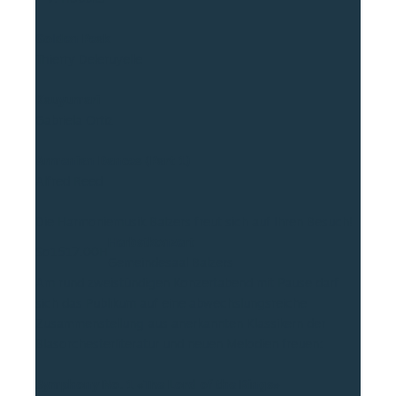
Golden Peak
Thierry Deleruyelle
Kauyumari
Gabriela Ortiz
Armenian Dances (Part 1)
Alfred Reed
Die Harmoniemusik Balzers freut sich auf Ihren Besuch!
Herbstkonzert
So
15
17.00H
Gemeindesaal Balzers
Am rund zweistündigen Konzertabend mit Pause darf
sich das Publikum auf eine abwechslungsreiche
Zusammenstellung aus anerkannten Klassikern der
Blasorchesterliteratur und neuen Melodien freuen:
Symphony No. 1 «The Lord of the Rings»