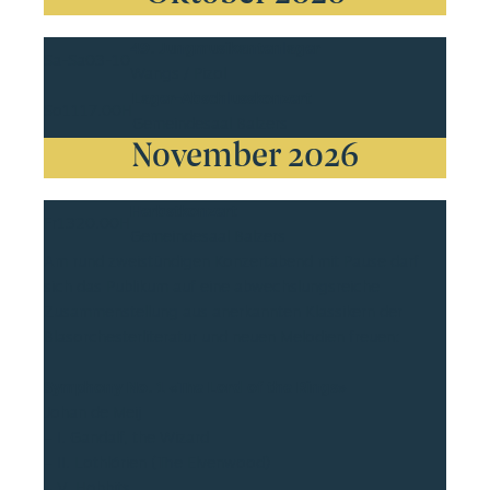
49. Jungmusikantenlager
Sa-Sa
03-10
Wangs / Pizol
Lager-Abschlusskonzert
So
11
17.00H
Gemeindesaal Balzers
November 2026
Herbstkonzert
Fr
13
20.00H
Gemeindesaal Balzers
Am rund zweistündigen Konzertabend mit Pause darf
sich das Publikum auf eine abwechslungsreiche
Zusammenstellung aus anerkannten Klassikern der
Blasorchesterliteratur und neuen Melodien freuen:
Symphony No. 1 «The Lord of the Rings»
Johan de Meij
– I. Gandalf, the Wizard
– II. Lothlórien (The Elvenwood)
– V. Hobbits