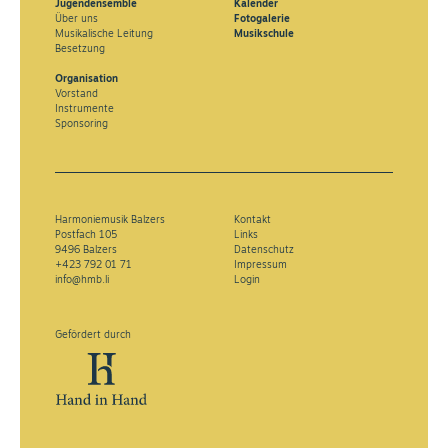
Jugendensemble
Kalender
Über uns
Fotogalerie
Musikalische Leitung
Musikschule
Besetzung
Organisation
Vorstand
Instrumente
Sponsoring
Harmoniemusik Balzers
Kontakt
Postfach 105
Links
9496 Balzers
Datenschutz
+423 792 01 71
Impressum
info@hmb.li
Login
Gefördert durch