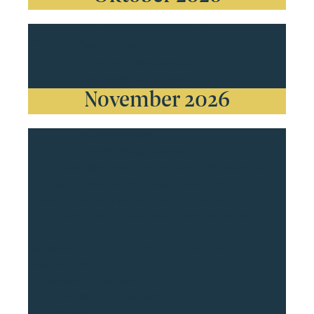
49. Jungmusikantenlager
Sa-Sa
03-10
Wangs / Pizol
Lager-Abschlusskonzert
So
11
17.00H
Gemeindesaal Balzers
November 2026
Herbstkonzert
Fr
13
20.00H
Gemeindesaal Balzers
Am rund zweistündigen Konzertabend mit Pause darf
sich das Publikum auf eine abwechslungsreiche
Zusammenstellung aus anerkannten Klassikern der
Blasorchesterliteratur und neuen Melodien freuen:
Symphony No. 1 «The Lord of the Rings»
Johan de Meij
– I. Gandalf, the Wizard
– II. Lothlórien (The Elvenwood)
– V. Hobbits