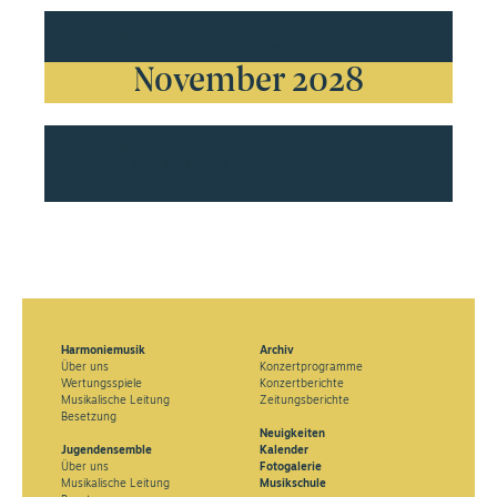
Muttertagskonzert
So
14
11.00H
Gemeindesaal Balzers
November 2028
Herbstkonzert
Fr
10
20.00H
Gemeindesaal Balzers
mehr
Harmoniemusik
Archiv
Über uns
Konzertprogramme
Wertungsspiele
Konzertberichte
Musikalische Leitung
Zeitungsberichte
Besetzung
Neuigkeiten
Jugendensemble
Kalender
Über uns
Fotogalerie
Musikalische Leitung
Musikschule