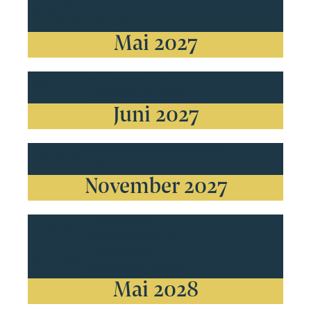
Mitternachtsmesse
Do
24
Pfarrkirche Balzers
Mai 2027
Muttertagskonzert
So
09
11.00H
Gemeindesaal Balzers
Juni 2027
78. Liecht. Verbandsmusikfest
Fr-So
25-27
Eschen
November 2027
Herbstkonzert
Fr
12
20.00H
Gemeindesaal Balzers
Herbstkonzert
So
14
17.00H
Gemeindesaal Balzers
Mai 2028