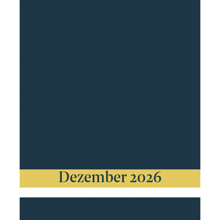
Johan de Meij
– I. Gandalf, the Wizard
– II. Lothlórien (The Elvenwood)
– V. Hobbits
Golden Peak
Thierry Deleruyelle
Kauyumari
Gabriela Ortiz
Armenian Dances (Part 1)
Alfred Reed
Die Harmoniemusik Balzers freut sich auf Ihren Besuch!
Dezember 2026
Vorspielübung Musikschüler:innen
So
06
11.00H
Aula Primarschule Balzers