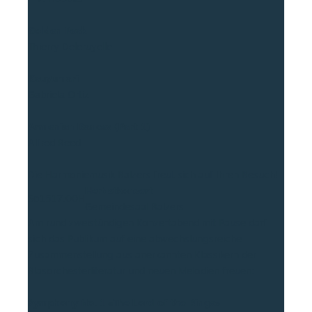
Golden Peak
Thierry Deleruyelle
Kauyumari
Gabriela Ortiz
Armenian Dances (Part 1)
Alfred Reed
Die Harmoniemusik Balzers freut sich auf Ihren Besuch!
Herbstkonzert
So
15
17.00H
Gemeindesaal Balzers
Am rund zweistündigen Konzertabend mit Pause darf
sich das Publikum auf eine abwechslungsreiche
Zusammenstellung aus anerkannten Klassikern der
Blasorchesterliteratur und neuen Melodien freuen:
Symphony No. 1 «The Lord of the Rings»